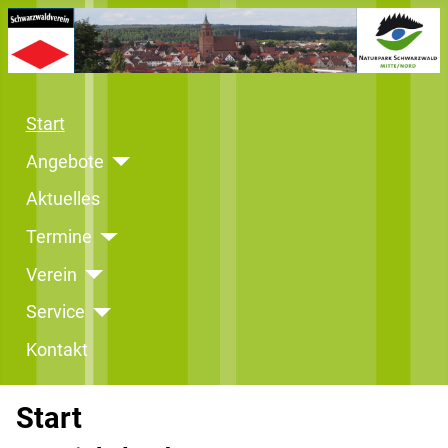
Start
Angebote
Aktuelles
Termine
Verein
Service
Kontakt
Start