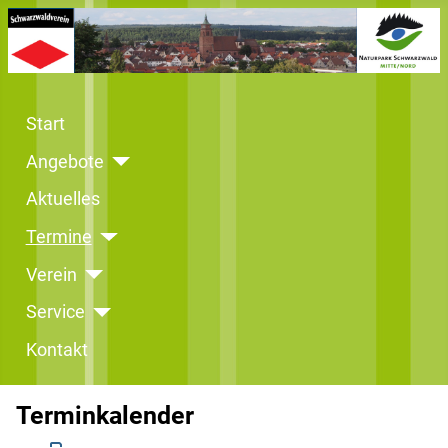
Start
Angebote
Aktuelles
Termine
Verein
Service
Kontakt
Terminkalender