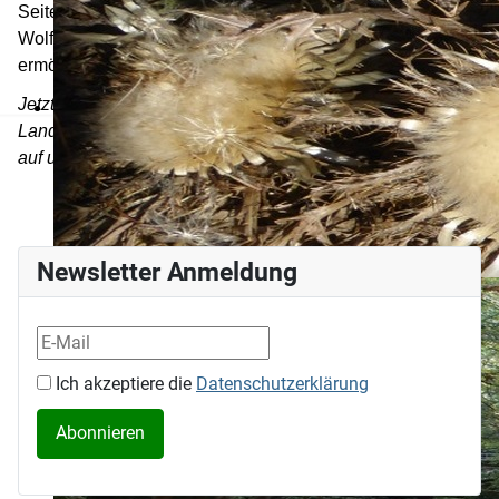
Seitentälern (z.B. Monbachschlucht, Schweinbachtal,
Wolfsschlucht, Xantenklinge) spannende Touren
ermöglicht.
Jetzt laden wir euch ein: Erkundet mit uns die heimatliche
Landschaft und Kultur, oder begleitet uns
auf unterschiedlichen Touren in entfernteren Gebieten!
Newsletter Anmeldung
Ich akzeptiere die
Datenschutzerklärung