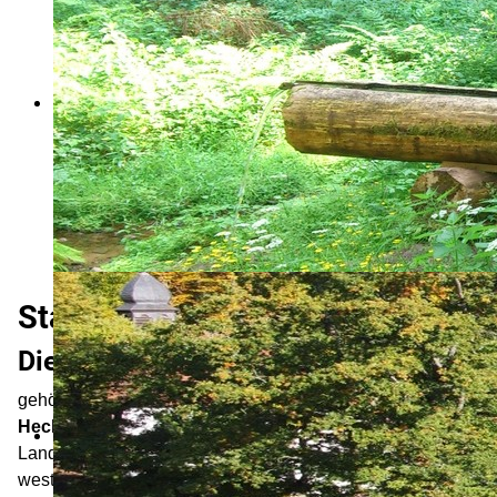
Start
Die Landschaft um Weil der Stadt…
gehört zum Übergang vom
Nordschwarzwald
zum
Heckengäu
. Die östlich liegenden, von
Landwirtschaft geprägten Gäulandschaften und der
westlich folgende waldreiche Nordschwarzwald sind von