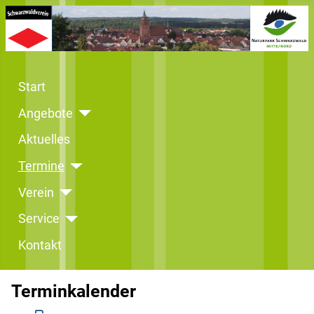
Start
Angebote
Aktuelles
Termine
Verein
Service
Kontakt
Terminkalender