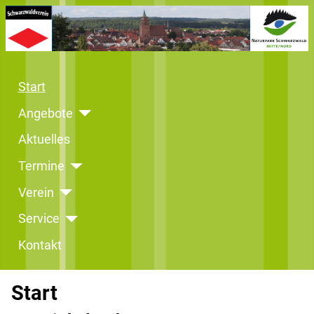
Start
Angebote
Aktuelles
Termine
Verein
Service
Kontakt
Start