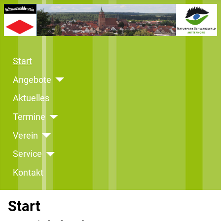
Start
Angebote
Aktuelles
Termine
Verein
Service
Kontakt
Start