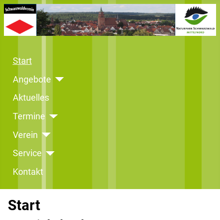
Start
Angebote
Aktuelles
Termine
Verein
Service
Kontakt
Start