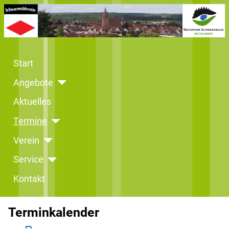
Start
Angebote
Aktuelles
Termine
Verein
Service
Kontakt
Terminkalender