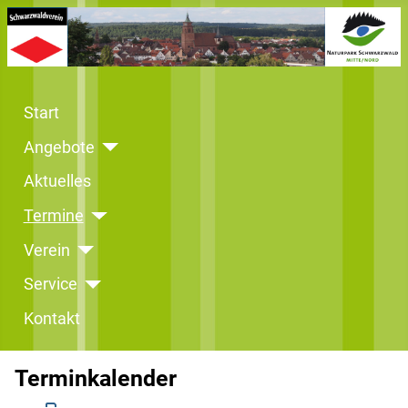
Start
Angebote
Aktuelles
Termine
Verein
Service
Kontakt
Terminkalender