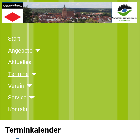
Start
Angebote
Aktuelles
Termine
Verein
Service
Kontakt
Terminkalender