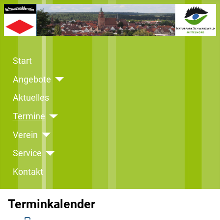
Start
Angebote
Aktuelles
Termine
Verein
Service
Kontakt
Terminkalender