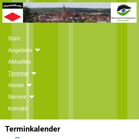
Start
Angebote
Aktuelles
Termine
Verein
Service
Kontakt
Terminkalender