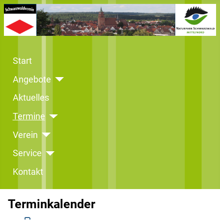
Start
Angebote
Aktuelles
Termine
Verein
Service
Kontakt
Terminkalender