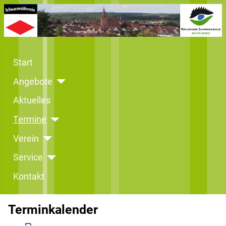
Start
Angebote
Aktuelles
Termine
Verein
Service
Kontakt
Terminkalender