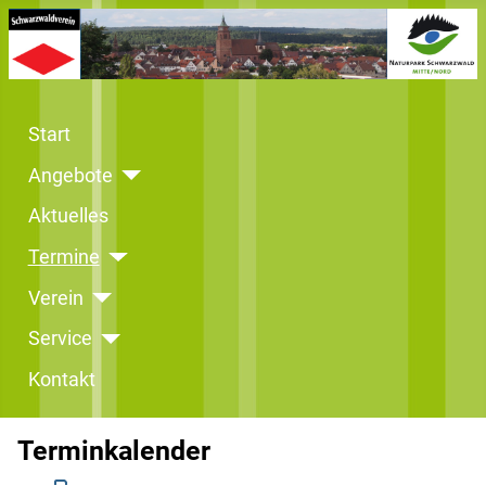
Start
Angebote
Aktuelles
Termine
Verein
Service
Kontakt
Terminkalender