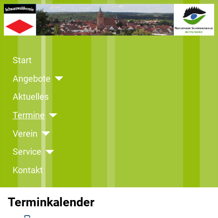
Start
Angebote
Aktuelles
Termine
Verein
Service
Kontakt
Terminkalender