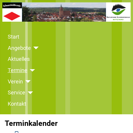
Start
Angebote
Aktuelles
Termine
Verein
Service
Kontakt
Terminkalender