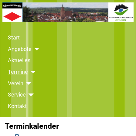
Start
Angebote
Aktuelles
Termine
Verein
Service
Kontakt
Terminkalender