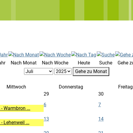
ahr
Nach Monat
Nach Woche
Heute
Suche
Gehe z
Gehe zu Monat
Mittwoch
Donnerstag
Freitag
29
30
6
7
- Warmbron ...
13
14
 Lehenweil ...