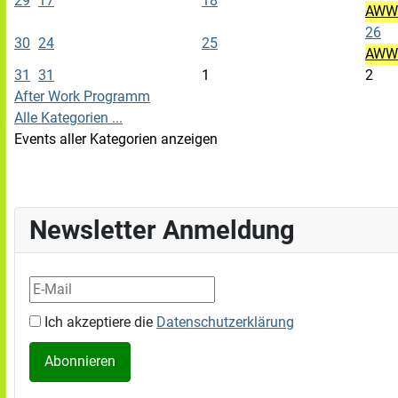
29
17
18
AWW -
26
30
24
25
AWW 
31
31
1
2
After Work Programm
Alle Kategorien ...
Events aller Kategorien anzeigen
Newsletter Anmeldung
Ich akzeptiere die
Datenschutzerklärung