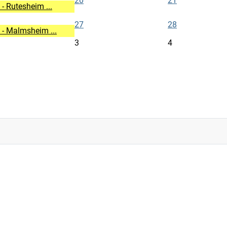
20
21
 Rutesheim ...
27
28
- Malmsheim ...
3
4