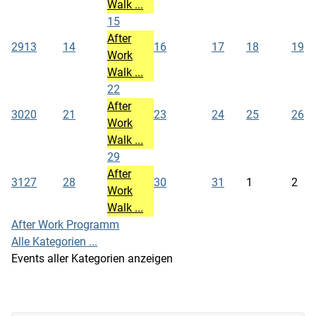
Walk ...
15
After
29
13
14
16
17
18
19
Work
Walk ...
22
After
30
20
21
23
24
25
26
Work
Walk ...
29
After
31
27
28
30
31
1
2
Work
Walk ...
After Work Programm
Alle Kategorien ...
Events aller Kategorien anzeigen