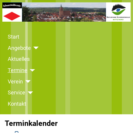
Start
Angebote
Aktuelles
Termine
Verein
Service
Kontakt
Terminkalender