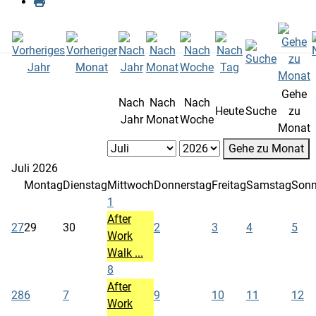
Gehe
Nach
Nach
Nach
Heute
Suche
zu
Jahr
Monat
Woche
Monat
Gehe zu Monat
Juli 2026
Montag
Dienstag
Mittwoch
Donnerstag
Freitag
Samstag
Sonn
1
After
27
29
30
2
3
4
5
Work
Walk ...
8
After
28
6
7
9
10
11
12
Work