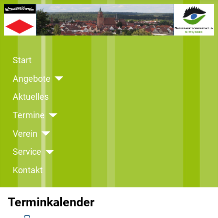
Start
Angebote
Aktuelles
Termine
Verein
Service
Kontakt
Terminkalender