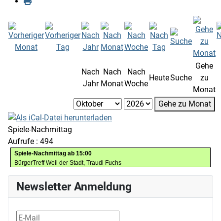
Gehe
Nach
Nach
Nach
Heute
Suche
zu
Jahr
Monat
Woche
Monat
Gehe zu Monat
Spiele-Nachmittag
Aufrufe
: 494
Spiele-Nachmittag ab 15:00
BürgerTreff Weil der Stadt, Traudl Fuchs
Newsletter Anmeldung