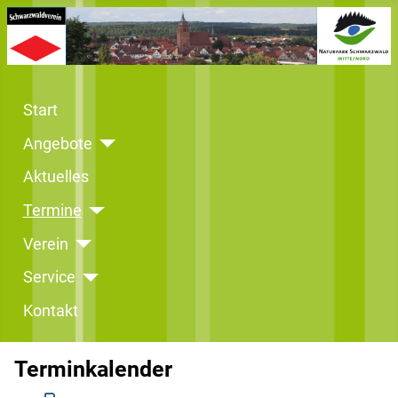
Start
Angebote
Aktuelles
Termine
Verein
Service
Kontakt
Terminkalender