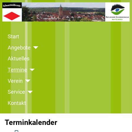
Start
Angebote
Aktuelles
Termine
Verein
Service
Kontakt
Terminkalender