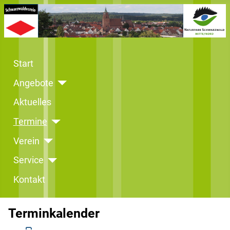
Start
Angebote
Aktuelles
Termine
Verein
Service
Kontakt
Terminkalender