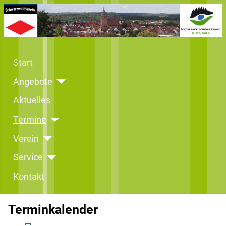
Start
Angebote
Aktuelles
Termine
Verein
Service
Kontakt
Terminkalender