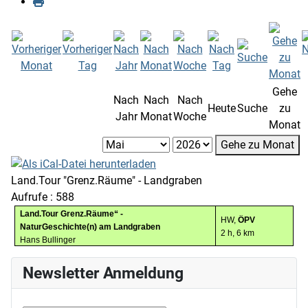
Gehe
Nach
Nach
Nach
Heute
Suche
zu
Jahr
Monat
Woche
Monat
Gehe zu Monat
Land.Tour "Grenz.Räume" - Landgraben
Aufrufe
: 588
Land.Tour Grenz.Räume“ -
HW,
ÖPV
NaturGeschichte(n) am Landgraben
2
h, 6 km
Hans Bullinger
Newsletter Anmeldung