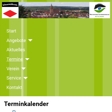
Start
Angebote
Aktuelles
Termine
Verein
Service
Kontakt
Terminkalender