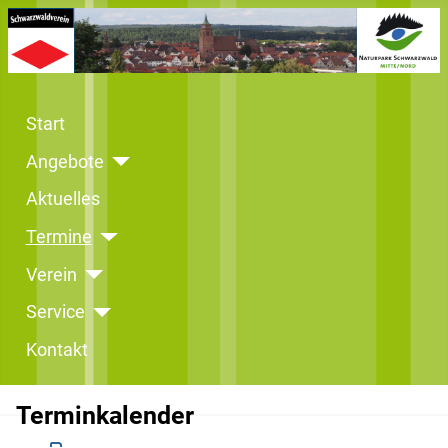
Start
Angebote
Aktuelles
Termine
Verein
Service
Kontakt
Terminkalender