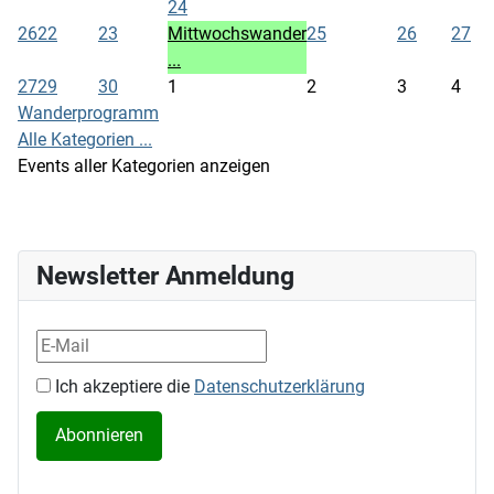
24
26
22
23
Mittwochswander
25
26
27
...
27
29
30
1
2
3
4
Wanderprogramm
Alle Kategorien ...
Events aller Kategorien anzeigen
Newsletter Anmeldung
Ich akzeptiere die
Datenschutzerklärung