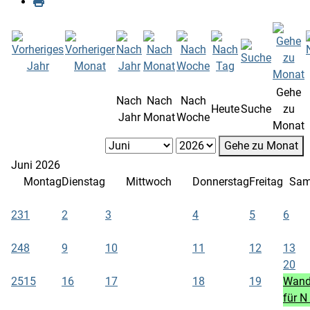
Gehe
Nach
Nach
Nach
Heute
Suche
zu
Jahr
Monat
Woche
Monat
Gehe zu Monat
Juni 2026
Montag
Dienstag
Mittwoch
Donnerstag
Freitag
Sam
23
1
2
3
4
5
6
24
8
9
10
11
12
13
20
25
15
16
17
18
19
Wand
für N 