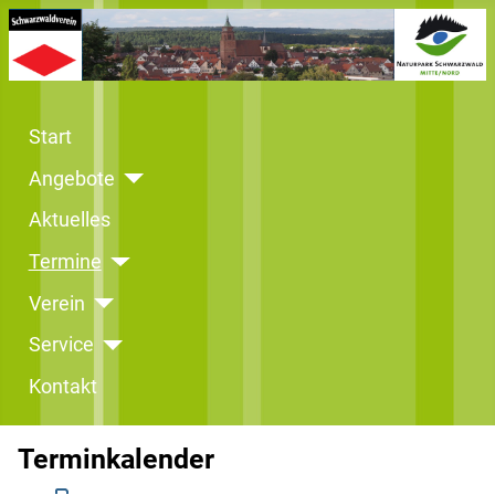
Start
Angebote
Aktuelles
Termine
Verein
Service
Kontakt
Terminkalender