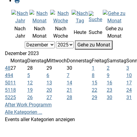
Nach
Nach
Nach
Gehe zu
Heute
Suche
Jahr
Monat
Woche
Monat
Gehe zu Monat
Dezember 2023
Montag
Dienstag
Mittwoch
Donnerstag
Freitag
Samstag
Sonn
48
27
28
29
30
1
2
3
49
4
5
6
7
8
9
10
50
11
12
13
14
15
16
17
51
18
19
20
21
22
23
24
52
25
26
27
28
29
30
31
After Work Programm
Alle Kategorien ...
Events aller Kategorien anzeigen