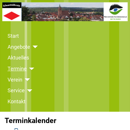
Start
Angebote
Aktuelles
Termine
Verein
Service
Kontakt
Terminkalender